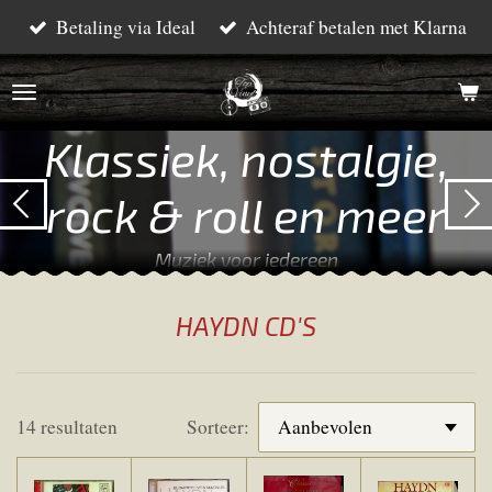
Betaling via Ideal
Achteraf betalen met Klarna
Ga
direct
naar
de
Klassiek, nostalgie,
hoofdinhoud
rock & roll en meer
Muziek voor iedereen
HAYDN CD'S
14 resultaten
Sorteer: