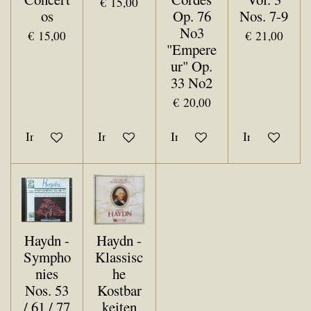
€ 15,00
os
Op. 76
Nos. 7-9
No3
€ 15,00
€ 21,00
"Empere
ur" Op.
33 No2
€ 20,00
In winkelwagen
In winkelwagen
In winkelwagen
In winkelwa
Haydn -
Haydn -
Sympho
Klassisc
nies
he
Nos. 53
Kostbar
/ 61 / 77
keiten