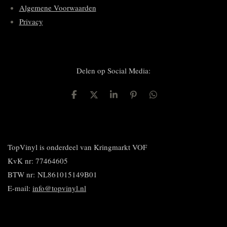
Algemene Voorwaarden
Privacy
Delen op Social Media:
D
D
S
P
D
e
e
h
i
e
l
e
a
n
l
e
l
r
n
e
n
e
e
n
n
TopVinyl is onderdeel van Kringmarkt VOF
KvK nr: 77464605
BTW nr:
NL861015149B01
E-mail:
info@topvinyl.nl