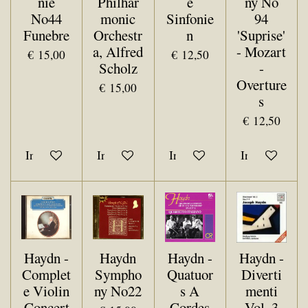
nie
Philhar
e
ny No
No44
monic
Sinfonie
94
Funebre
Orchestr
n
'Suprise'
a, Alfred
- Mozart
€ 15,00
€ 12,50
Scholz
-
Overture
€ 15,00
s
€ 12,50
In winkelwagen
In winkelwagen
In winkelwagen
In winkelwa
Haydn -
Haydn
Haydn -
Haydn -
Complet
Sympho
Quatuor
Diverti
e Violin
ny No22
s A
menti
Concert
Cordes
Vol. 3