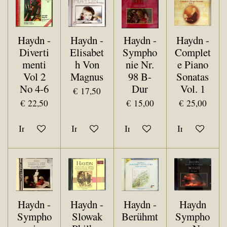
Haydn -
Haydn -
Haydn -
Haydn -
Diverti
Elisabet
Sympho
Complet
menti
h Von
nie Nr.
e Piano
Vol 2
Magnus
98 B-
Sonatas
No 4-6
Dur
Vol. 1
€ 17,50
€ 22,50
€ 15,00
€ 25,00
In winkelwagen
In winkelwagen
In winkelwagen
In winkelwa
Haydn -
Haydn -
Haydn -
Haydn
Sympho
Slowak
Berühmt
Sympho