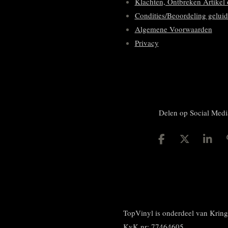
Klachten, Ontbreken Artikel 
Condities/Beoordeling geluid
Algemene Voorwaarden
Privacy
Delen op Social Medi
D
D
S
e
e
h
l
e
a
e
l
r
n
e
TopVinyl is onderdeel van Kri
KvK nr: 77464605