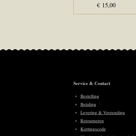
€ 15,00
Service & Contact
Bestelling
Betaling
Levering & Verzending
Retourneren
Kortingscode