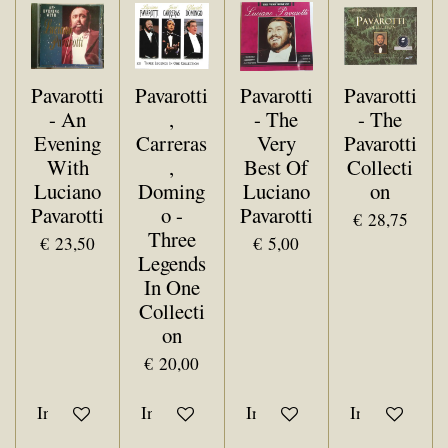
Pavarotti
Pavarotti
Pavarotti
Pavarotti
- An
,
- The
- The
Evening
Carreras
Very
Pavarotti
With
,
Best Of
Collecti
Luciano
Doming
Luciano
on
Pavarotti
o -
Pavarotti
€ 28,75
Three
€ 23,50
€ 5,00
Legends
In One
Collecti
on
€ 20,00
In winkelwagen
In winkelwagen
In winkelwagen
In winkelwa