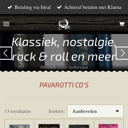
Betaling via Ideal
Achteraf betalen met Klarna
Ga
direct
naar
de
Klassiek, nostalgie,
hoofdinhoud
rock & roll en meer
Muziek voor iedereen
PAVAROTTI CD'S
13 resultaten
Sorteer: