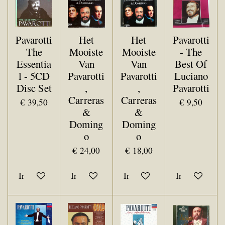
Pavarotti
Het
Het
Pavarotti
The
Mooiste
Mooiste
- The
Essentia
Van
Van
Best Of
l - 5CD
Pavarotti
Pavarotti
Luciano
Disc Set
,
,
Pavarotti
Carreras
Carreras
€ 39,50
€ 9,50
&
&
Doming
Doming
o
o
€ 24,00
€ 18,00
In winkelwagen
In winkelwagen
In winkelwagen
In winkelwa