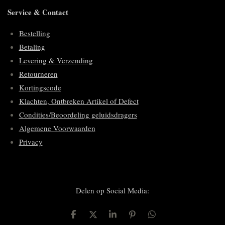
Service & Contact
Bestelling
Betaling
Levering & Verzending
Retourneren
Kortingscode
Klachten, Ontbreken Artikel of Defect
Condities/Beoordeling geluidsdragers
Algemene Voorwaarden
Privacy
Delen op Social Media:
D
D
S
P
D