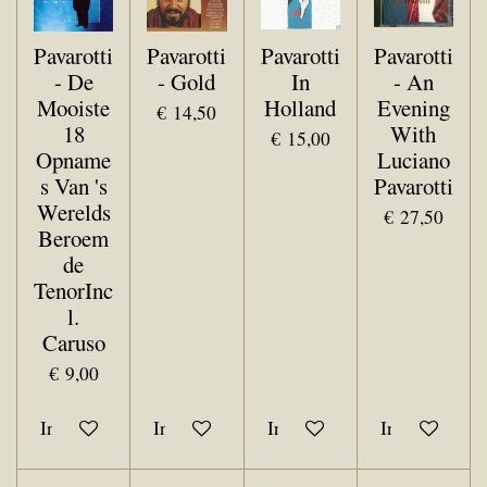
Pavarotti
Pavarotti
Pavarotti
Pavarotti
- De
- Gold
In
- An
Mooiste
Holland
Evening
€ 14,50
18
With
€ 15,00
Opname
Luciano
s Van 's
Pavarotti
Werelds
€ 27,50
Beroem
de
TenorInc
l.
Caruso
€ 9,00
In winkelwagen
In winkelwagen
In winkelwagen
In winkelwa