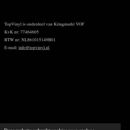
e
e
h
i
e
l
e
a
n
l
e
l
r
n
e
n
e
e
n
n
TopVinyl is onderdeel van Kringmarkt VOF
KvK nr: 77464605
BTW nr:
NL861015149B01
E-mail:
info@topvinyl.nl
© 2020 - 2023 TopVinyl