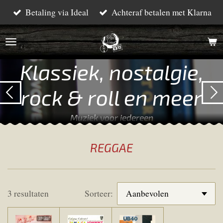
Betaling via Ideal
Achteraf betalen met Klarna
Ga
direct
naar
de
Klassiek, nostalgie,
hoofdinhoud
rock & roll en meer
Muziek voor iedereen
REGGAE
3 resultaten
Sorteer: