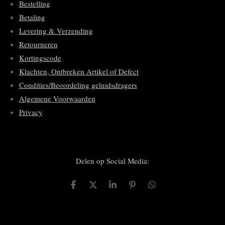
Bestelling
Betaling
Levering & Verzending
Retourneren
Kortingscode
Klachten, Ontbreken Artikel of Defect
Condities/Beoordeling geluidsdragers
Algemene Voorwaarden
Privacy
Delen op Social Media:
D
D
S
P
D
e
e
h
i
e
l
e
a
n
l
e
l
r
n
e