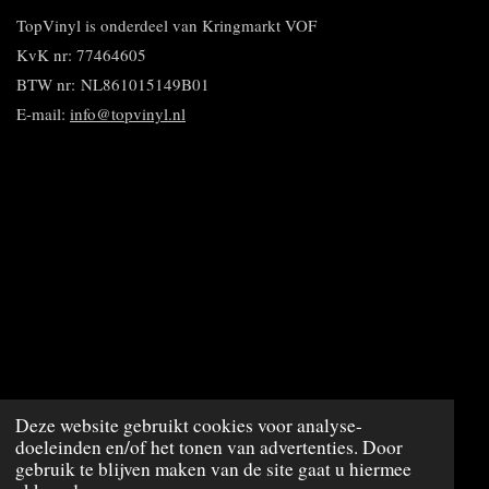
n
e
e
n
n
TopVinyl is onderdeel van Kringmarkt VOF
KvK nr: 77464605
BTW nr:
NL861015149B01
E-mail:
info@topvinyl.nl
© 2020 - 2023 TopVinyl
Deze website gebruikt cookies voor analyse-
doeleinden en/of het tonen van advertenties. Door
Powered by
JouwWeb
gebruik te blijven maken van de site gaat u hiermee