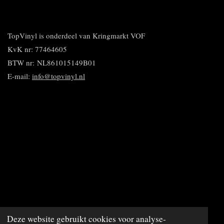
l
e
a
n
l
e
l
r
n
e
n
e
e
n
n
TopVinyl is onderdeel van Kringmarkt VOF
KvK nr: 77464605
BTW nr:
NL861015149B01
E-mail:
info@topvinyl.nl
© 2020 - 2023 TopVinyl
Deze website gebruikt cookies voor analyse-