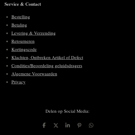
Service & Contact
Bestelling
Betaling
Levering & Verzending
Retourneren
Kortingscode
Klachten, Ontbreken Artikel of Defect
Condities/Beoordeling geluidsdragers
Algemene Voorwaarden
Privacy
Delen op Social Media:
D
D
S
P
D
e
e
h
i
e