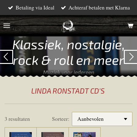
Betaling via Ideal
Achteraf betalen met Klarna
Ga
direct
naar
de
Klassiek, nostalgie,
hoofdinhoud
rock & roll en meer
Muziek voor iedereen
LINDA RONSTADT CD'S
3 resultaten
Sorteer: