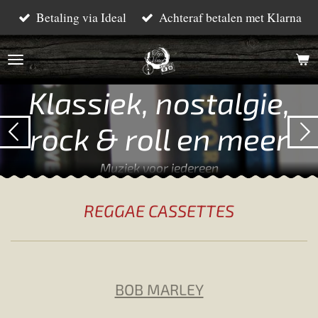
Betaling via Ideal
Achteraf betalen met Klarna
Ga
direct
naar
de
Klassiek, nostalgie,
hoofdinhoud
rock & roll en meer
Muziek voor iedereen
REGGAE CASSETTES
BOB MARLEY