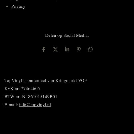
Privacy
Delen op Social Media:
D
D
S
P
D
e
e
h
i
e
l
e
a
n
l
e
l
r
n
e
n
e
e
n
n
TopVinyl is onderdeel van Kringmarkt VOF
KvK nr: 77464605
BTW nr:
NL861015149B01
E-mail:
info@topvinyl.nl