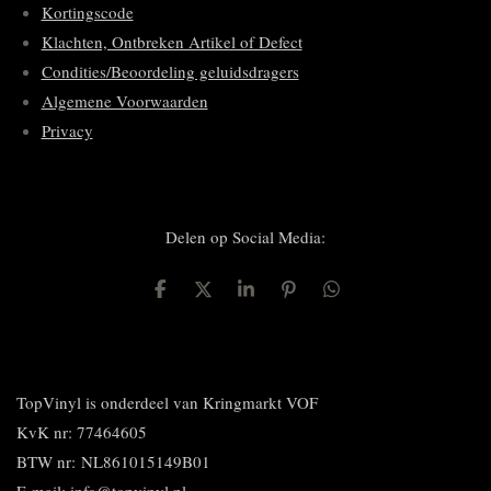
Kortingscode
Klachten, Ontbreken Artikel of Defect
Condities/Beoordeling geluidsdragers
Algemene Voorwaarden
Privacy
Delen op Social Media:
D
D
S
P
D
e
e
h
i
e
l
e
a
n
l
e
l
r
n
e
n
e
e
n
n
TopVinyl is onderdeel van Kringmarkt VOF
KvK nr: 77464605
BTW nr:
NL861015149B01