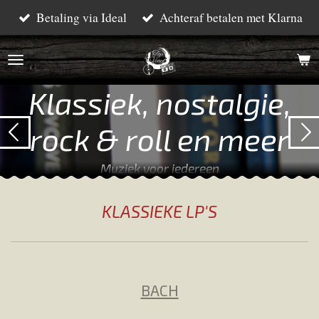
Betaling via Ideal
Achteraf betalen met Klarna
Ga
direct
naar
de
Klassiek, nostalgie,
hoofdinhoud
rock & roll en meer
Muziek voor iedereen
KLASSIEKE LP'S
BACH