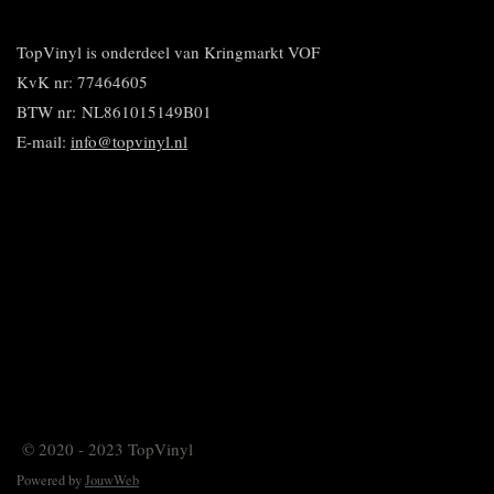
e
l
r
n
e
n
e
e
n
n
TopVinyl is onderdeel van Kringmarkt VOF
KvK nr: 77464605
BTW nr:
NL861015149B01
E-mail:
info@topvinyl.nl
© 2020 - 2023 TopVinyl
Powered by
JouwWeb