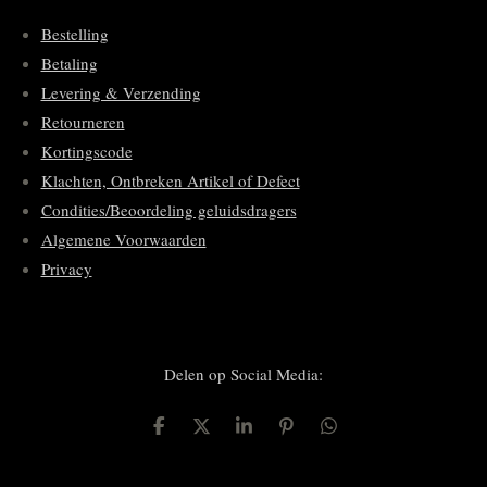
Bestelling
Betaling
Levering & Verzending
Retourneren
Kortingscode
Klachten, Ontbreken Artikel of Defect
Condities/Beoordeling geluidsdragers
Algemene Voorwaarden
Privacy
Delen op Social Media:
D
D
S
P
D
e
e
h
i
e
l
e
a
n
l