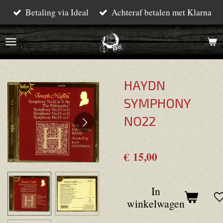
Betaling via Ideal
Achteraf betalen met Klarna
Ga
direct
naar
de
hoofdinhoud
HAYDN
SYMPHONY
NO22
€ 15,00
In
winkelwagen