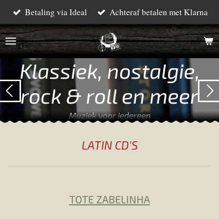
Betaling via Ideal
Achteraf betalen met Klarna
Ga
direct
naar
de
Klassiek, nostalgie,
hoofdinhoud
rock & roll en meer
Muziek voor iedereen
LATIN CD'S
TOTE ZABELINHA