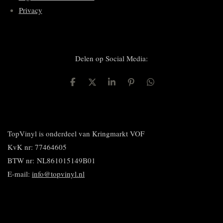
Privacy
Delen op Social Media:
D
D
S
P
D
e
e
h
i
e
l
e
a
n
l
e
l
r
n
e
n
e
e
n
n
TopVinyl is onderdeel van Kringmarkt VOF
KvK nr: 77464605
BTW nr:
NL861015149B01
E-mail:
info@topvinyl.nl