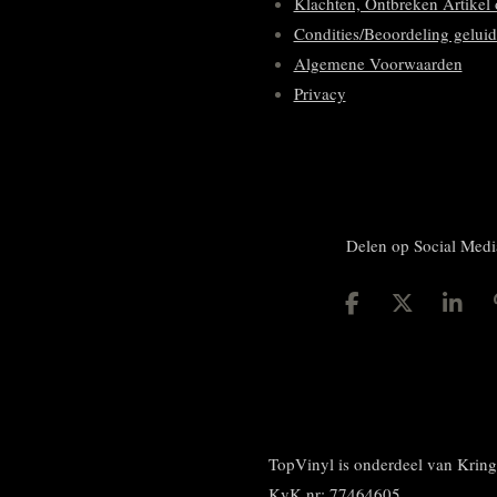
Klachten, Ontbreken Artikel 
Condities/Beoordeling geluid
Algemene Voorwaarden
Privacy
Delen op Social Medi
D
D
S
e
e
h
l
e
a
e
l
r
n
e
TopVinyl is onderdeel van Kri
KvK nr: 77464605