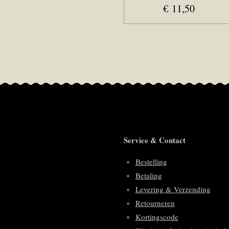
€ 11,50
Service & Contact
Bestelling
Betaling
Levering & Verzending
Retourneren
Kortingscode