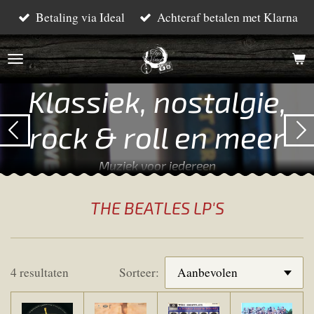
Betaling via Ideal
Achteraf betalen met Klarna
Ga
direct
naar
de
Klassiek, nostalgie,
hoofdinhoud
rock & roll en meer
Muziek voor iedereen
THE BEATLES LP'S
4 resultaten
Sorteer: