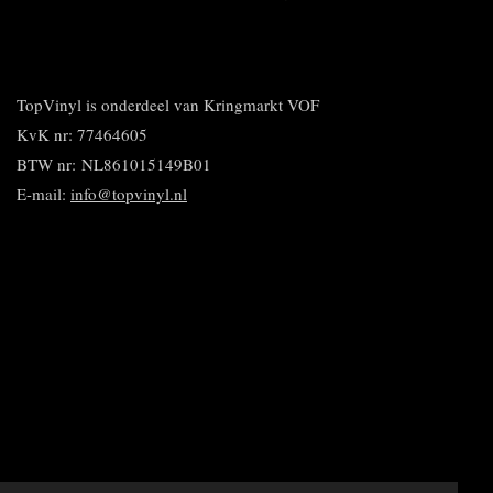
D
D
S
P
D
e
e
h
i
e
l
e
a
n
l
e
l
r
n
e
n
e
e
n
n
TopVinyl is onderdeel van Kringmarkt VOF
KvK nr: 77464605
BTW nr:
NL861015149B01
E-mail:
info@topvinyl.nl