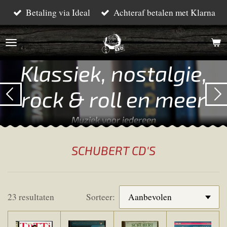
Betaling via Ideal
Achteraf betalen met Klarna
Ga
direct
naar
de
Klassiek, nostalgie,
hoofdinhoud
rock & roll en meer
Muziek voor iedereen
SCHUBERT CD'S
23 resultaten
Sorteer: