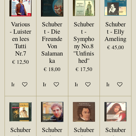
Various
Schuber
Schuber
Schuber
- Luister
t - Die
t -
t - Elly
en lees
Freunde
Sympho
Ameling
Tutti
Von
ny No.8
€ 45,00
Nr.7
Salaman
''Unfinis
ka
hed''
€ 12,50
€ 18,00
€ 17,50
In winkelwagen
In winkelwagen
In winkelwagen
In winkelwa
Schuber
Schuber
Schuber
Schuber