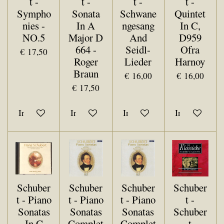
t -
t -
t -
t -
Sympho
Sonata
Schwane
Quintet
nies -
In A
ngesang
In C,
NO.5
Major D
And
D959
664 -
Seidl-
Ofra
€ 17,50
Roger
Lieder
Harnoy
Braun
€ 16,00
€ 16,00
€ 17,50
In winkelwagen
In winkelwagen
In winkelwagen
In winkelwa
Schuber
Schuber
Schuber
Schuber
t - Piano
t - Piano
t - Piano
t -
Sonatas
Sonatas
Sonatas
Schuber
In C
Complet
Complet
t