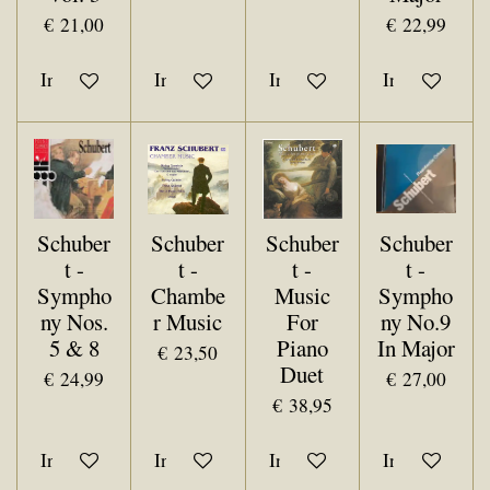
€ 21,00
€ 22,99
In winkelwagen
In winkelwagen
In winkelwagen
In winkelwa
Schuber
Schuber
Schuber
Schuber
t -
t -
t -
t -
Sympho
Chambe
Music
Sympho
ny Nos.
r Music
For
ny No.9
5 & 8
Piano
In Major
€ 23,50
Duet
€ 24,99
€ 27,00
€ 38,95
In winkelwagen
In winkelwagen
In winkelwagen
In winkelwa