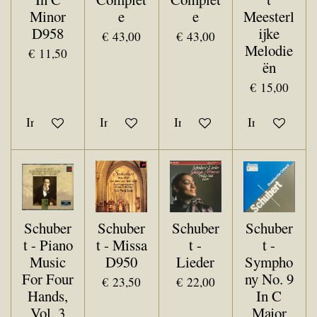
Minor
e
e
Meesterl
D958
ijke
€ 43,00
€ 43,00
Melodie
€ 11,50
ën
€ 15,00
In winkelwagen
In winkelwagen
In winkelwagen
In winkelwa
Schuber
Schuber
Schuber
Schuber
t - Piano
t - Missa
t -
t -
Music
D950
Lieder
Sympho
For Four
ny No. 9
€ 23,50
€ 22,00
Hands,
In C
Vol. 3
Major