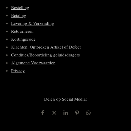
Bestelling
Betaling
Levering & Verzending
Retourneren
Kortingscode
Klachten, Ontbreken Artikel of Defect
Condities/Beoordeling geluidsdragers
Algemene Voorwaarden
Privacy
Delen op Social Media:
D
D
S
P
D
e
e
h
i
e
l
e
a
n
l