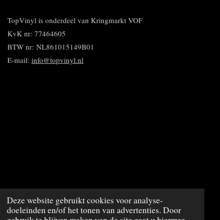
e
l
r
n
e
n
e
e
n
n
TopVinyl is onderdeel van Kringmarkt VOF
KvK nr: 77464605
BTW nr:
NL861015149B01
E-mail:
info@topvinyl.nl
© 2020 - 2023 TopVinyl
Deze website gebruikt cookies voor analyse-
doeleinden en/of het tonen van advertenties. Door
Powered by
JouwWeb
gebruik te blijven maken van de site gaat u hiermee