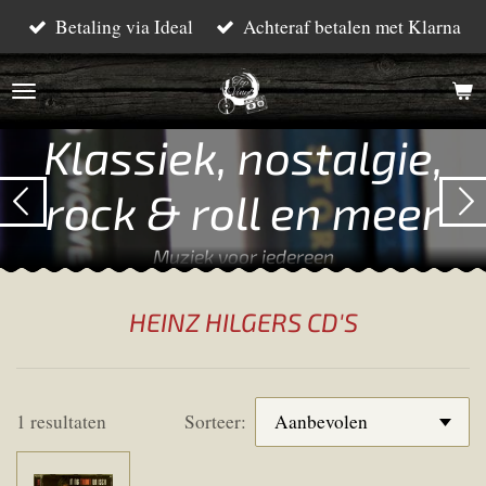
Betaling via Ideal
Achteraf betalen met Klarna
Ga
direct
naar
de
Klassiek, nostalgie,
hoofdinhoud
rock & roll en meer
Muziek voor iedereen
HEINZ HILGERS CD'S
1 resultaten
Sorteer: