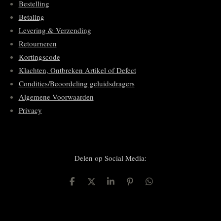
Bestelling
Betaling
Levering & Verzending
Retourneren
Kortingscode
Klachten, Ontbreken Artikel of Defect
Condities/Beoordeling geluidsdragers
Algemene Voorwaarden
Privacy
Delen op Social Media:
D
D
S
P
D
e
e
h
i
e
l
e
a
n
l
e
l
r
n
e