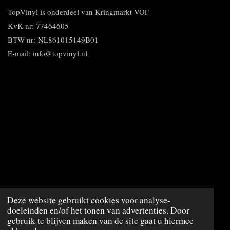
n
e
e
n
n
TopVinyl is onderdeel van Kringmarkt VOF
KvK nr: 77464605
BTW nr:
NL861015149B01
E-mail:
info@topvinyl.nl
© 2020 - 2023 TopVinyl
Deze website gebruikt cookies voor analyse-
doeleinden en/of het tonen van advertenties. Door
Powered by
JouwWeb
gebruik te blijven maken van de site gaat u hiermee