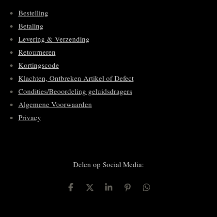
Bestelling
Betaling
Levering & Verzending
Retourneren
Kortingscode
Klachten, Ontbreken Artikel of Defect
Condities/Beoordeling geluidsdragers
Algemene Voorwaarden
Privacy
Delen op Social Media:
D
D
S
P
D
e
e
h
i
e
l
e
a
n
l