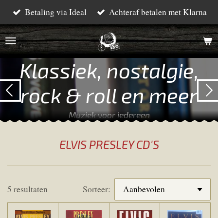
Betaling via Ideal
Achteraf betalen met Klarna
Ga
direct
naar
de
Klassiek, nostalgie,
hoofdinhoud
rock & roll en meer
Muziek voor iedereen
ELVIS PRESLEY CD'S
5 resultaten
Sorteer: