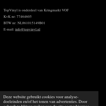
e
l
r
n
e
n
e
e
n
n
TopVinyl is onderdeel van Kringmarkt VOF
KvK nr: 77464605
BTW nr:
NL861015149B01
E-mail:
info@topvinyl.nl
© 2020 - 2023 TopVinyl
Deze website gebruikt cookies voor analyse-
doeleinden en/of het tonen van advertenties. Door
Powered by
JouwWeb