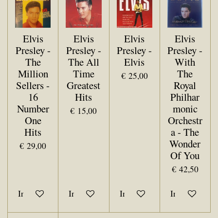
Elvis
Elvis
Elvis
Elvis
Presley -
Presley -
Presley -
Presley -
The
The All
Elvis
With
Million
Time
The
€ 25,00
Sellers -
Greatest
Royal
16
Hits
Philhar
Number
monic
€ 15,00
One
Orchestr
Hits
a - The
Wonder
€ 29,00
Of You
€ 42,50
In winkelwagen
In winkelwagen
In winkelwagen
In winkelwa