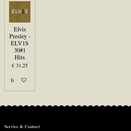
Elvis
Presley -
ELV1S
30#1
Hits
€ 31,25
In winkelwagen
Service & Contact