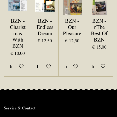
BZN -
BZN -
BZN -
BZN -
Charist
Endless
Our
nThe
mas
Dream
Pleasure
Best Of
With
BZN
€ 12,50
€ 12,50
BZN
€ 15,00
€ 10,00
In winkelwagen
In winkelwagen
In winkelwagen
In winkelwa
Service & Contact