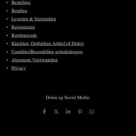
Bestelling
Betaling
Levering & Verzending
Retourneren
Kortingscode
Klachten, Ontbreken Artikel of Defect
Condities/Beoordeling geluidsdragers
Algemene Voorwaarden
Privacy
Delen op Social Media:
D
D
S
P
D
e
e
h
i
e
l
e
a
n
l
e
l
r
n
e