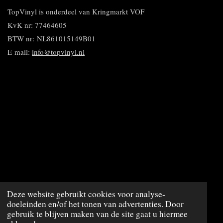
n
e
e
n
n
TopVinyl is onderdeel van Kringmarkt VOF
KvK nr: 77464605
BTW nr:
NL861015149B01
E-mail:
info@topvinyl.nl
© 2020 - 2023 TopVinyl
Deze website gebruikt cookies voor analyse-
doeleinden en/of het tonen van advertenties. Door
Powered by
JouwWeb
gebruik te blijven maken van de site gaat u hiermee