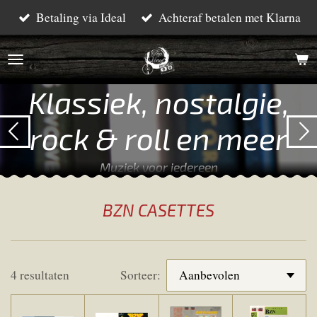
Betaling via Ideal
Achteraf betalen met Klarna
Ga
direct
naar
de
Klassiek, nostalgie,
hoofdinhoud
rock & roll en meer
Muziek voor iedereen
BZN CASETTES
4 resultaten
Sorteer: