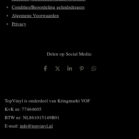
Condities/Beoordeling geluidsdragers
Algemene Voorwaarden
Privacy
Delen op Social Media:
D
D
S
P
D
e
e
h
i
e
l
e
a
n
l
e
l
r
n
e
n
e
e
n
n
TopVinyl is onderdeel van Kringmarkt VOF
KvK nr: 77464605
BTW nr:
NL861015149B01
E-mail:
info@topvinyl.nl