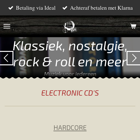
Betaling via Ideal
Achteraf betalen met Klarna
Ga
direct
naar
de
Klassiek, nostalgie,
hoofdinhoud
rock & roll en meer
Muziek voor iedereen
ELECTRONIC CD'S
HARDCORE