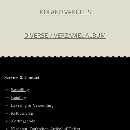
JON AND VANGELIS
DIVERSE / VERZAMEL ALBUM
Service & Contact
Bestelling
Betaling
Levering & Verzending
Retourneren
Kortingscode
Klachten, Ontbreken Artikel of Defect