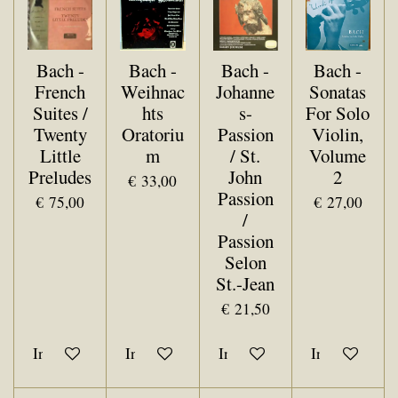
Bach -
Bach -
Bach -
Bach -
French
Weihnac
Johanne
Sonatas
Suites /
hts
s-
For Solo
Twenty
Oratoriu
Passion
Violin,
Little
m
/ St.
Volume
Preludes
John
2
€ 33,00
Passion
€ 75,00
€ 27,00
/
Passion
Selon
St.-Jean
€ 21,50
In winkelwagen
In winkelwagen
In winkelwagen
In winkelwa