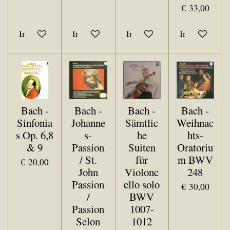
€ 33,00
In winkelwagen
In winkelwagen
In winkelwagen
In winkelwa
Bach -
Bach -
Bach -
Bach -
Sinfonia
Johanne
Sämtlic
Weihnac
s Op. 6,8
s-
he
hts-
& 9
Passion
Suiten
Oratoriu
/ St.
für
m BWV
€ 20,00
John
Violonc
248
Passion
ello solo
€ 30,00
/
BWV
Passion
1007-
Selon
1012