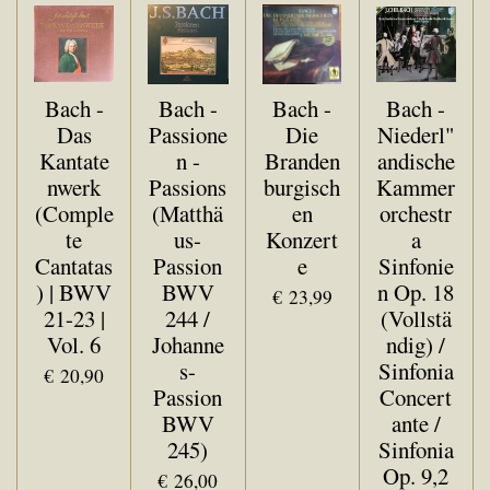
Bach -
Bach -
Bach -
Bach -
Das
Passione
Die
Niederl"
Kantate
n -
Branden
andische
nwerk
Passions
burgisch
Kammer
(Comple
(Matthä
en
orchestr
te
us-
Konzert
a
Cantatas
Passion
e
Sinfonie
) | BWV
BWV
n Op. 18
€ 23,99
21-23 |
244 /
(Vollstä
Vol. 6
Johanne
ndig) /
s-
Sinfonia
€ 20,90
Passion
Concert
BWV
ante /
245)
Sinfonia
Op. 9,2
€ 26,00