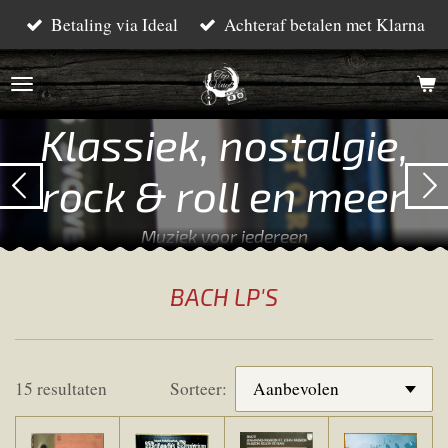
Betaling via Ideal
Achteraf betalen met Klarna
Ga
direct
naar
de
Klassiek, nostalgie,
hoofdinhoud
rock & roll en meer
Muziek voor iedereen
BACH LP'S
15 resultaten
Sorteer: