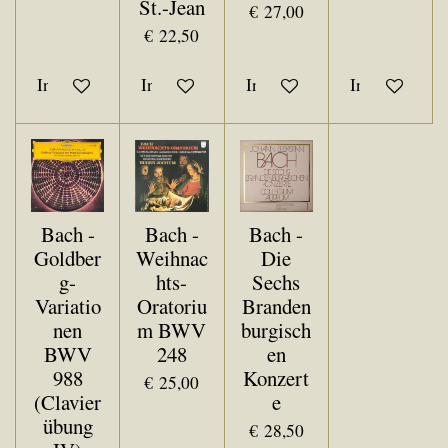
St.-Jean
€ 27,00
€ 22,50
In winkelwagen
In winkelwagen
In winkelwagen
In winkelwa
Bach -
Bach -
Bach -
Goldber
Weihnac
Die
g-
hts-
Sechs
Variatio
Oratoriu
Branden
nen
m BWV
burgisch
BWV
248
en
988
Konzert
€ 25,00
(Clavier
e
übung
€ 28,50