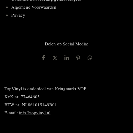
Algemene Voorwaarden
Privacy
Delen op Social Media:
D
D
S
P
D
e
e
h
i
e
l
e
a
n
l
e
l
r
n
e
n
e
e
n
n
TopVinyl is onderdeel van Kringmarkt VOF
KvK nr: 77464605
BTW nr:
NL861015149B01
E-mail:
info@topvinyl.nl