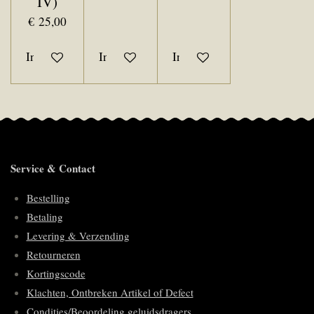
IV)
€ 25,00
In winkelwagen
In winkelwagen
In winkelwagen
Service & Contact
Bestelling
Betaling
Levering & Verzending
Retourneren
Kortingscode
Klachten, Ontbreken Artikel of Defect
Condities/Beoordeling geluidsdragers