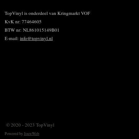
e
l
r
n
e
n
e
e
n
n
TopVinyl is onderdeel van Kringmarkt VOF
KvK nr: 77464605
BTW nr:
NL861015149B01
E-mail:
info@topvinyl.nl
© 2020 - 2023 TopVinyl
Powered by
JouwWeb