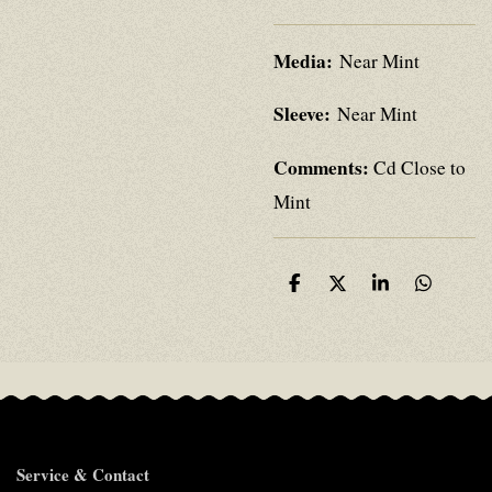
Media:
Near Mint
Sleeve:
Near Mint
Comments:
Cd Close to
Mint
D
D
S
D
e
e
h
e
l
e
a
l
e
l
r
e
n
e
n
Service & Contact