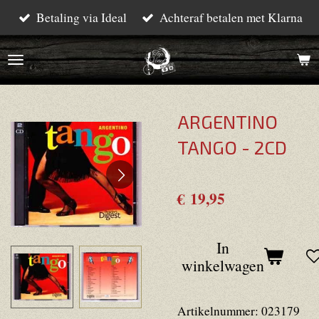
Betaling via Ideal
Achteraf betalen met Klarna
Ga
direct
naar
de
hoofdinhoud
ARGENTINO
TANGO - 2CD
€ 19,95
In
winkelwagen
Artikelnummer:
023179