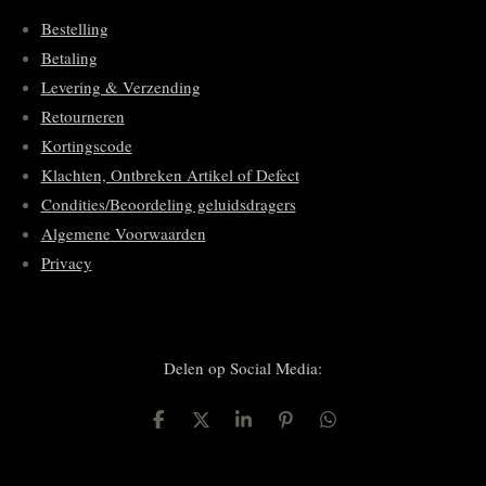
Bestelling
Betaling
Levering & Verzending
Retourneren
Kortingscode
Klachten, Ontbreken Artikel of Defect
Condities/Beoordeling geluidsdragers
Algemene Voorwaarden
Privacy
Delen op Social Media:
D
D
S
P
D
e
e
h
i
e
l
e
a
n
l