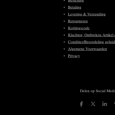
Bestelling
Betaling
Levering & Verzending
Retourneren
Kortingscode
Klachten, Ontbreken Artikel 
Condities/Beoordeling geluid
Algemene Voorwaarden
Privacy
Delen op Social Medi
D
D
S
e
e
h