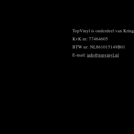
l
e
a
e
l
r
n
e
TopVinyl is onderdeel van Kri
KvK nr: 77464605
BTW nr:
NL861015149B01
E-mail:
info@topvinyl.nl