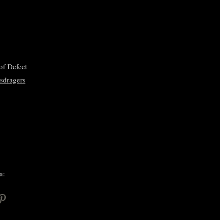
of Defect
sdragers
a:
P
i