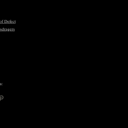
of Defect
sdragers
a:
P
i
n
n
e