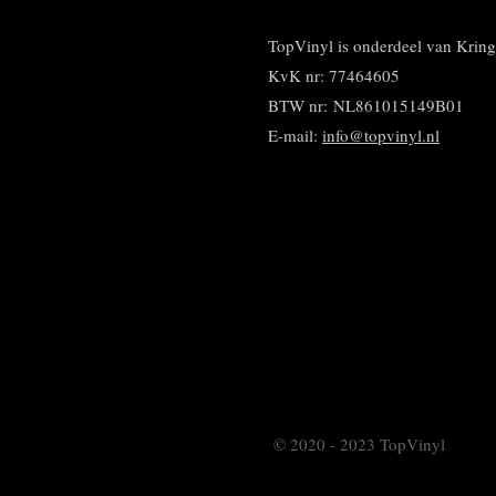
TopVinyl is onderdeel van Kri
KvK nr: 77464605
BTW nr:
NL861015149B01
E-mail:
info@topvinyl.nl
© 2020 - 2023 TopVinyl