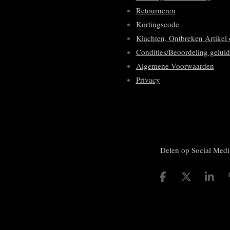
Retourneren
Kortingscode
Klachten, Ontbreken Artikel 
Condities/Beoordeling geluid
Algemene Voorwaarden
Privacy
Delen op Social Medi
D
D
S
e
e
h
l
e
a
e
l
r
n
e