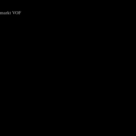
n
ngmarkt VOF