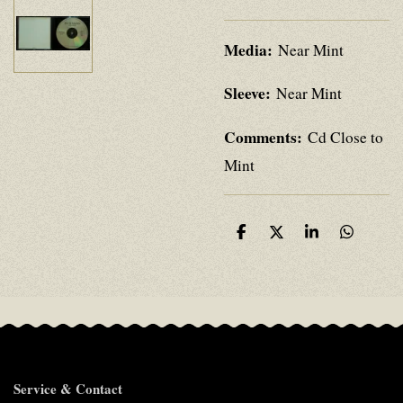
Media:
Near Mint
Sleeve:
Near Mint
Comments:
Cd Close to
Mint
D
D
S
D
e
e
h
e
l
e
a
l
e
l
r
e
n
e
n
Service & Contact