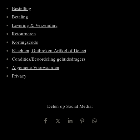
Bestelling
Betaling
Levering & Verzending
Retourneren
Kortingscode
Klachten, Ontbreken Artikel of Defect
Condities/Beoordeling geluidsdragers
Algemene Voorwaarden
Privacy
Delen op Social Media:
D
D
S
P
D
e
e
h
i
e
l
e
a
n
l