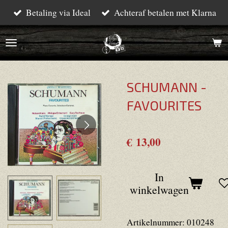
Betaling via Ideal
Achteraf betalen met Klarna
Ga
direct
naar
de
hoofdinhoud
SCHUMANN -
FAVOURITES
€ 13,00
In
winkelwagen
Artikelnummer:
010248