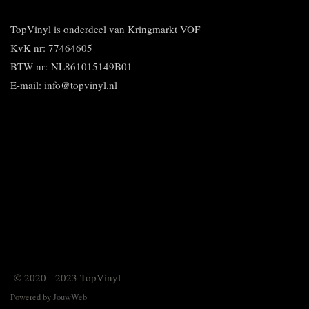
e
l
r
n
e
n
e
e
n
n
TopVinyl is onderdeel van Kringmarkt VOF
KvK nr: 77464605
BTW nr:
NL861015149B01
E-mail:
info@topvinyl.nl
© 2020 - 2023 TopVinyl
Powered by
JouwWeb