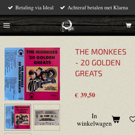
Betaling via Ideal
Achteraf betalen met Klarna
Ga
direct
naar
de
hoofdinhoud
THE MONKEES
- 20 GOLDEN
GREATS
€ 39,50
In
winkelwagen