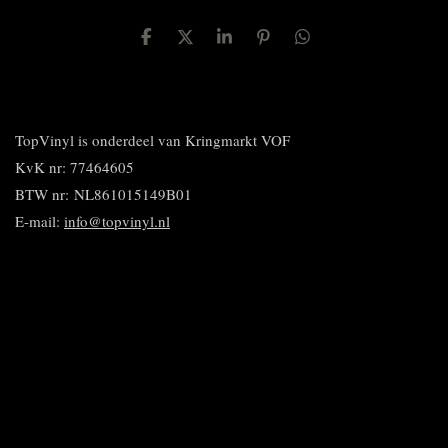
D
D
S
P
D
e
e
h
i
e
l
e
a
n
l
e
l
r
n
e
n
e
e
n
n
TopVinyl is onderdeel van Kringmarkt VOF
KvK nr: 77464605
BTW nr:
NL861015149B01
E-mail:
info@topvinyl.nl