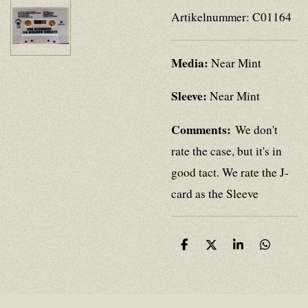
Artikelnummer:
C01164
Media:
Near Mint
Sleeve:
Near Mint
Comments:
We don't
rate the case, but it's in
good tact. We rate the J-
card as the Sleeve
D
D
S
D
e
e
h
e
l
e
a
l
e
l
r
e
n
e
n