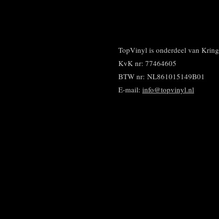
l
e
a
e
l
r
n
e
TopVinyl is onderdeel van Kri
KvK nr: 77464605
BTW nr:
NL861015149B01
E-mail:
info@topvinyl.nl