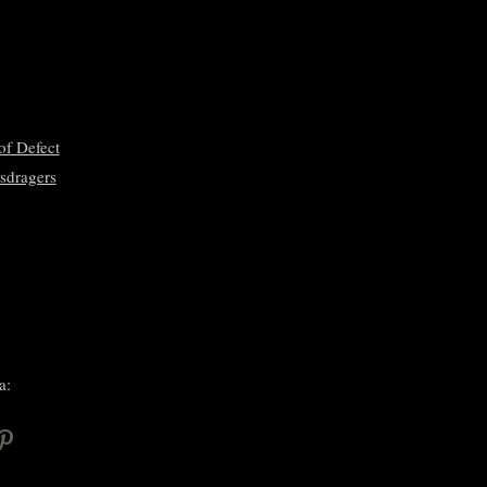
of Defect
sdragers
a:
P
i