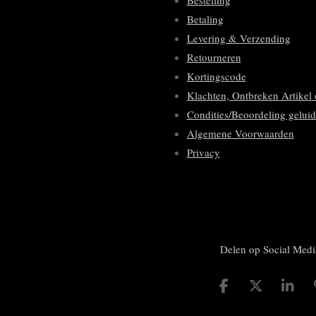
Bestelling
Betaling
Levering & Verzending
Retourneren
Kortingscode
Klachten, Ontbreken Artikel 
Condities/Beoordeling geluid
Algemene Voorwaarden
Privacy
Delen op Social Medi
D
D
S
e
e
h