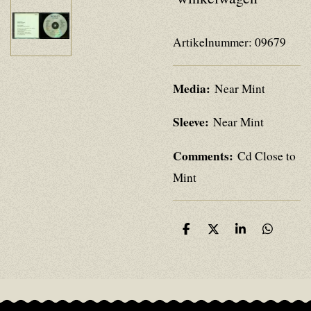
Artikelnummer:
09679
Media:
Near Mint
Sleeve:
Near Mint
Comments:
Cd Close to
Mint
D
D
S
D
e
e
h
e
l
e
a
l
e
l
r
e
n
e
n