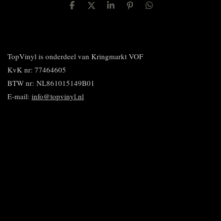
D
D
S
P
D
e
e
h
i
e
l
e
a
n
l
e
l
r
n
e
n
e
e
n
n
TopVinyl is onderdeel van Kringmarkt VOF
KvK nr: 77464605
BTW nr:
NL861015149B01
E-mail:
info@topvinyl.nl