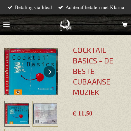
Betaling via Ideal
Achteraf betalen met Klarna
Ga
direct
naar
de
hoofdinhoud
COCKTAIL
BASICS - DE
BESTE
CUBAANSE
MUZIEK
€ 11,50