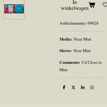
In
winkelwagen
Artikelnummer:
09628
Media:
Near Mint
Sleeve:
Near Mint
Comments:
Cd Close to
Mint
D
D
S
D
e
e
h
e
l
e
a
l
e
l
r
e
n
e
n