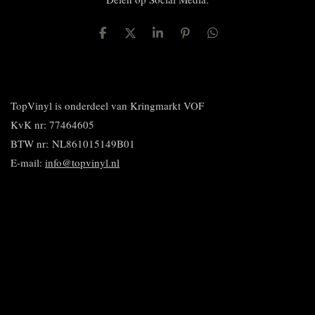
D
D
S
P
D
e
e
h
i
e
l
e
a
n
l
e
l
r
n
e
n
e
e
n
n
TopVinyl is onderdeel van Kringmarkt VOF
KvK nr: 77464605
BTW nr:
NL861015149B01
E-mail:
info@topvinyl.nl