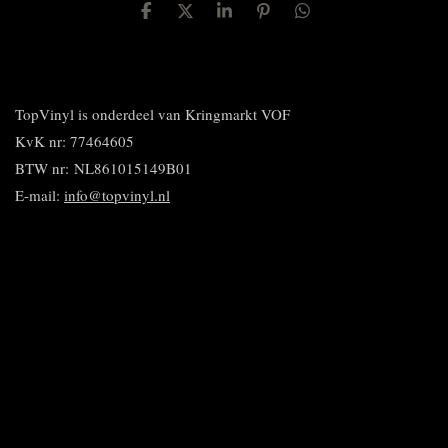
D
D
S
P
D
e
e
h
i
e
l
e
a
n
l
e
l
r
n
e
n
e
e
n
n
TopVinyl is onderdeel van Kringmarkt VOF
KvK nr: 77464605
BTW nr:
NL861015149B01
E-mail:
info@topvinyl.nl