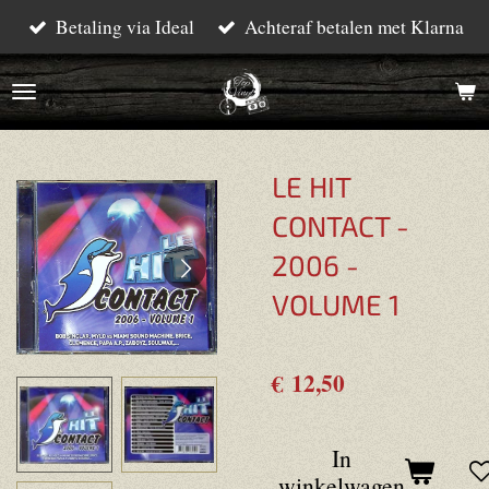
Betaling via Ideal
Achteraf betalen met Klarna
Ga
direct
naar
de
hoofdinhoud
LE HIT
CONTACT -
2006 -
VOLUME 1
€ 12,50
In
winkelwagen