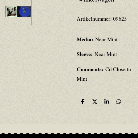
Artikelnummer:
09625
Media:
Near Mint
Sleeve:
Near Mint
Comments:
Cd Close to
Mint
D
D
S
D
e
e
h
e
l
e
a
l
e
l
r
e
n
e
n