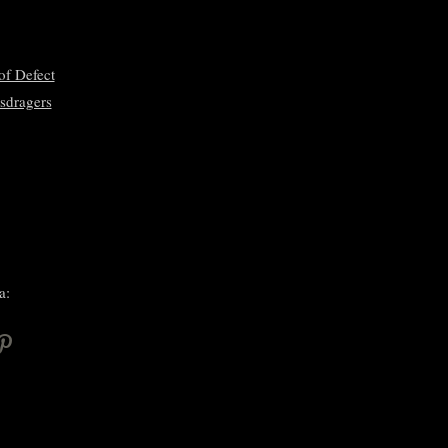
of Defect
sdragers
a:
P
i
n
n
e