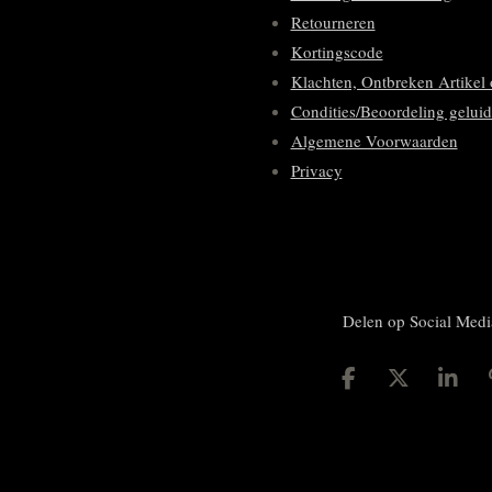
Retourneren
Kortingscode
Klachten, Ontbreken Artikel 
Condities/Beoordeling geluid
Algemene Voorwaarden
Privacy
Delen op Social Medi
D
D
S
e
e
h
l
e
a
e
l
r
n
e