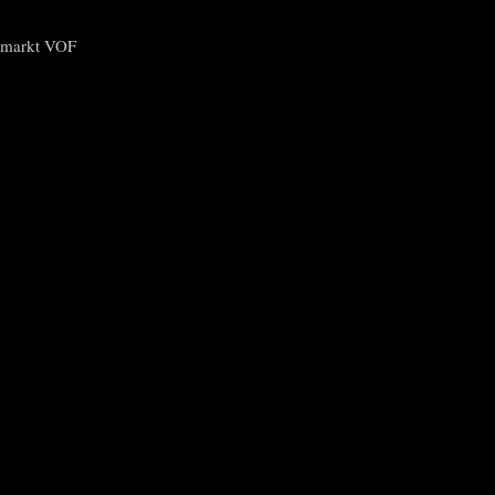
n
ngmarkt VOF