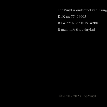
TopVinyl is onderdeel van Kri
KvK nr: 77464605
BTW nr:
NL861015149B01
E-mail:
info@topvinyl.nl
© 2020 - 2023 TopVinyl