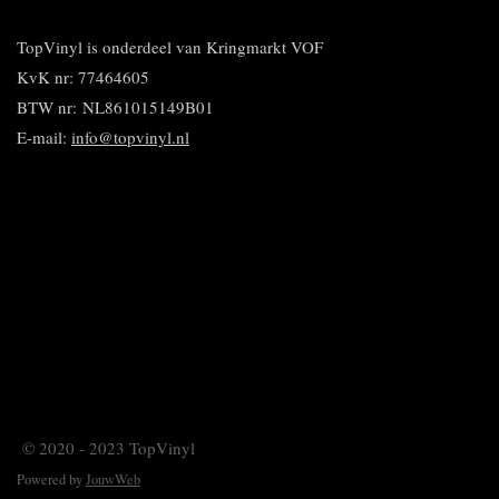
e
l
r
n
e
n
e
e
n
n
TopVinyl is onderdeel van Kringmarkt VOF
KvK nr: 77464605
BTW nr:
NL861015149B01
E-mail:
info@topvinyl.nl
© 2020 - 2023 TopVinyl
Powered by
JouwWeb