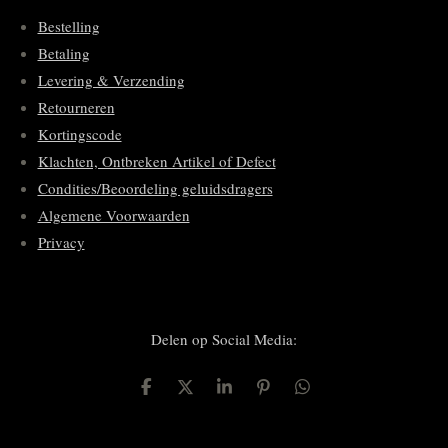
Bestelling
Betaling
Levering & Verzending
Retourneren
Kortingscode
Klachten, Ontbreken Artikel of Defect
Condities/Beoordeling geluidsdragers
Algemene Voorwaarden
Privacy
Delen op Social Media:
D
D
S
P
D
e
e
h
i
e
l
e
a
n
l