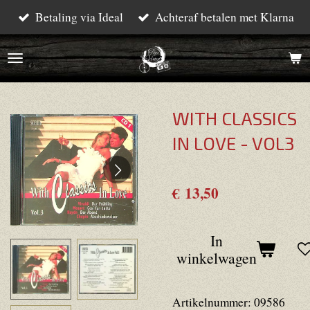
Betaling via Ideal
Achteraf betalen met Klarna
Ga
direct
naar
de
hoofdinhoud
WITH CLASSICS
IN LOVE - VOL3
€ 13,50
In
winkelwagen
Artikelnummer:
09586