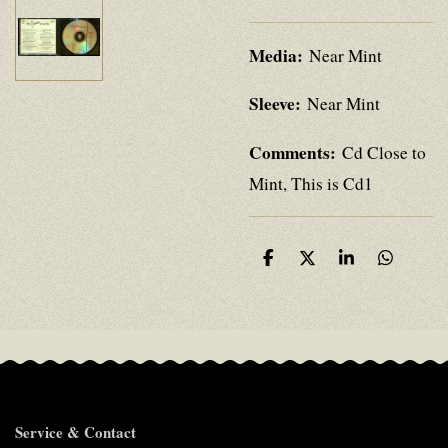
Media:
Near Mint
Sleeve:
Near Mint
Comments:
Cd Close to
Mint, This is Cd1
D
D
S
D
e
e
h
e
l
e
a
l
e
l
r
e
n
e
n
Service & Contact