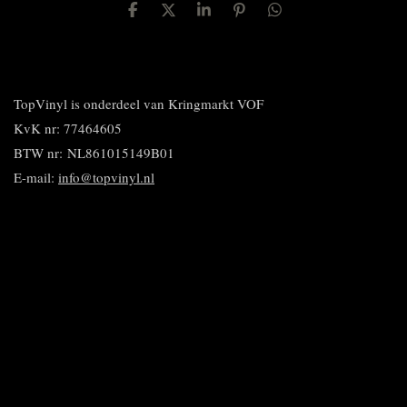
D
D
S
P
D
e
e
h
i
e
l
e
a
n
l
e
l
r
n
e
n
e
e
n
n
TopVinyl is onderdeel van Kringmarkt VOF
KvK nr: 77464605
BTW nr:
NL861015149B01
E-mail:
info@topvinyl.nl