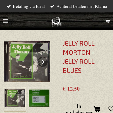
Betaling via Ideal
Achteraf betalen met Klarna
Ga
direct
naar
de
hoofdinhoud
JELLY ROLL
MORTON -
JELLY ROLL
BLUES
€ 12,50
In
winkelwagen