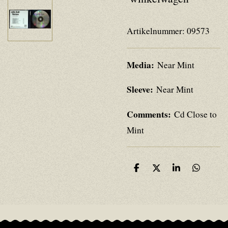
Artikelnummer:
09573
Media:
Near Mint
Sleeve:
Near Mint
Comments:
Cd Close to
Mint
D
D
S
D
e
e
h
e
l
e
a
l
e
l
r
e
n
e
n