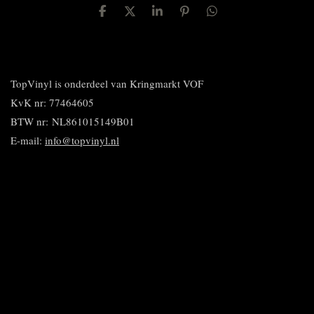
D
D
S
P
D
e
e
h
i
e
l
e
a
n
l
e
l
r
n
e
n
e
e
n
n
TopVinyl is onderdeel van Kringmarkt VOF
KvK nr: 77464605
BTW nr:
NL861015149B01
E-mail:
info@topvinyl.nl