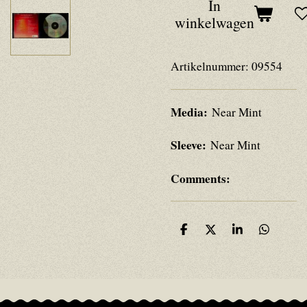
In
winkelwagen
Artikelnummer:
09554
Media:
Near Mint
Sleeve:
Near Mint
Comments:
D
D
S
D
e
e
h
e
l
e
a
l
e
l
r
e
n
e
n