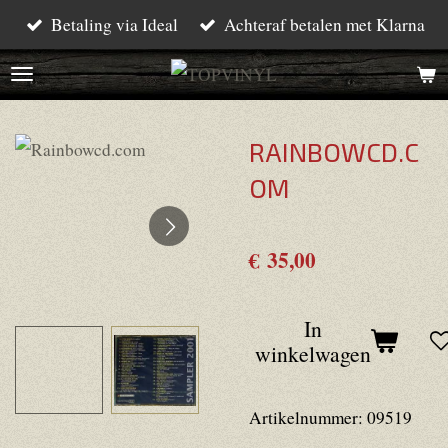
Betaling via Ideal
Achteraf betalen met Klarna
Ga
direct
naar
de
RAINBOWCD.C
hoofdinhoud
OM
€ 35,00
In
winkelwagen
Artikelnummer:
09519