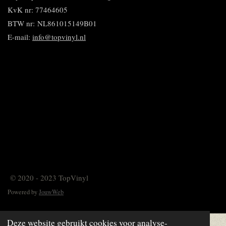
KvK nr: 77464605
BTW nr:
NL861015149B01
E-mail:
info@topvinyl.nl
© 2020 - 2023 TopVinyl
Powered by
JouwWeb
Deze website gebruikt cookies voor analyse-