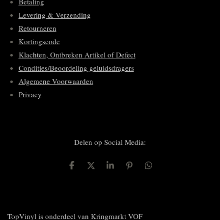
Betaling
Levering & Verzending
Retourneren
Kortingscode
Klachten, Ontbreken Artikel of Defect
Condities/Beoordeling geluidsdragers
Algemene Voorwaarden
Privacy
Delen op Social Media:
D
D
S
P
D
e
e
h
i
e
l
e
a
n
l
e
l
r
n
e
n
e
e
n
n
TopVinyl is onderdeel van Kringmarkt VOF