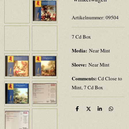
Artikelnummer:
09504
7 Cd Box
Media:
Near Mint
Sleeve:
Near Mint
Comments:
Cd Close to
Mint, 7 Cd Box
D
D
S
D
e
e
h
e
l
e
a
l
e
l
r
e