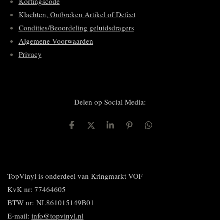
Kortingscode
Klachten, Ontbreken Artikel of Defect
Condities/Beoordeling geluidsdragers
Algemene Voorwaarden
Privacy
Delen op Social Media:
D
D
S
P
D
e
e
h
i
e
l
e
a
n
l
e
l
r
n
e
n
e
e
n
n
TopVinyl is onderdeel van Kringmarkt VOF
KvK nr: 77464605
BTW nr:
NL861015149B01
E-mail:
info@topvinyl.nl