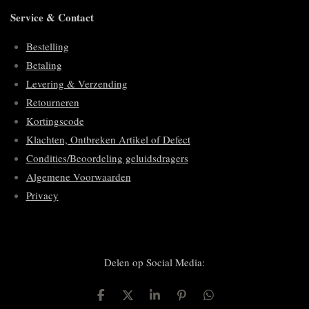
Service & Contact
Bestelling
Betaling
Levering & Verzending
Retourneren
Kortingscode
Klachten, Ontbreken Artikel of Defect
Condities/Beoordeling geluidsdragers
Algemene Voorwaarden
Privacy
Delen op Social Media:
D
D
S
P
D