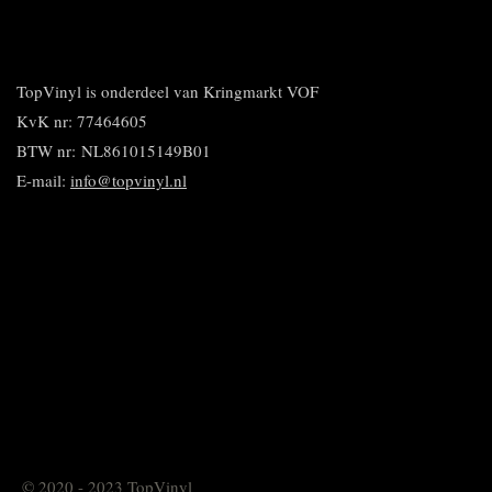
e
e
h
i
e
l
e
a
n
l
e
l
r
n
e
n
e
e
n
n
TopVinyl is onderdeel van Kringmarkt VOF
KvK nr: 77464605
BTW nr:
NL861015149B01
E-mail:
info@topvinyl.nl
© 2020 - 2023 TopVinyl