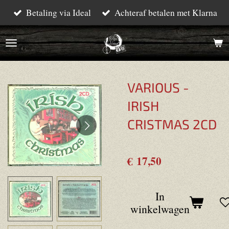
Betaling via Ideal
Achteraf betalen met Klarna
Ga
direct
naar
de
hoofdinhoud
VARIOUS -
IRISH
CRISTMAS 2CD
€ 17,50
In
winkelwagen