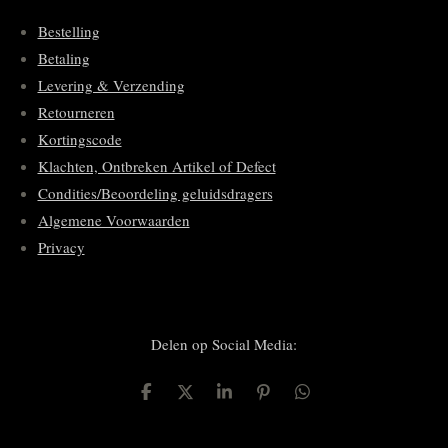
Bestelling
Betaling
Levering & Verzending
Retourneren
Kortingscode
Klachten, Ontbreken Artikel of Defect
Condities/Beoordeling geluidsdragers
Algemene Voorwaarden
Privacy
Delen op Social Media:
D
D
S
P
D
e
e
h
i
e
l
e
a
n
l