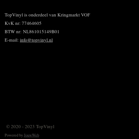
e
l
r
n
e
n
e
e
n
n
TopVinyl is onderdeel van Kringmarkt VOF
KvK nr: 77464605
BTW nr:
NL861015149B01
E-mail:
info@topvinyl.nl
© 2020 - 2023 TopVinyl
Powered by
JouwWeb