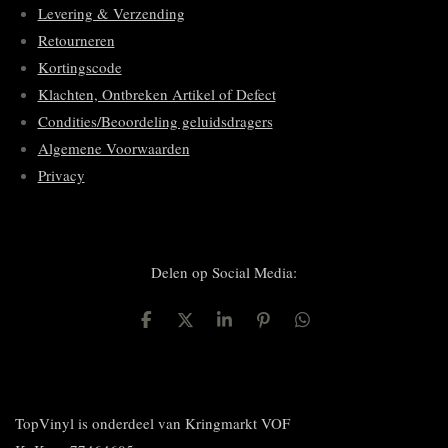
Levering & Verzending
Retourneren
Kortingscode
Klachten, Ontbreken Artikel of Defect
Condities/Beoordeling geluidsdragers
Algemene Voorwaarden
Privacy
Delen op Social Media:
D
D
S
P
D
e
e
h
i
e
l
e
a
n
l
e
l
r
n
e
n
e
e
n
n
TopVinyl is onderdeel van Kringmarkt VOF