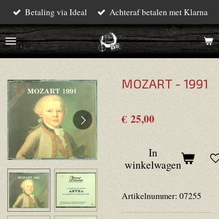
Betaling via Ideal
Achteraf betalen met Klarna
Ga
direct
naar
de
hoofdinhoud
MOZART - 1991
€ 25,00
In
winkelwagen
Artikelnummer:
07255