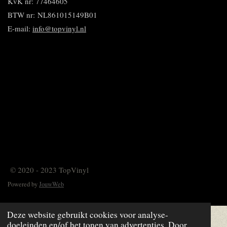
KvK nr: 77464605
BTW nr:
NL861015149B01
E-mail:
info@topvinyl.nl
© 2020 - 2023 TopVinyl
Powered by
JouwWeb
Deze website gebruikt cookies voor analyse-
doeleinden en/of het tonen van advertenties. Door