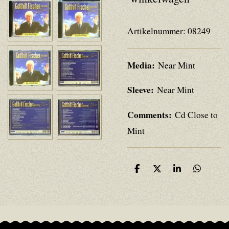
Artikelnummer:
08249
Media:
Near Mint
Sleeve:
Near Mint
Comments:
Cd Close to
Mint
D
D
S
D
e
e
h
e
l
e
a
l
e
l
r
e
n
e
n