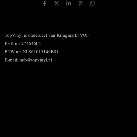
D
D
S
P
D
e
e
h
i
e
l
e
a
n
l
e
l
r
n
e
n
e
e
n
n
TopVinyl is onderdeel van Kringmarkt VOF
KvK nr: 77464605
BTW nr:
NL861015149B01
E-mail:
info@topvinyl.nl