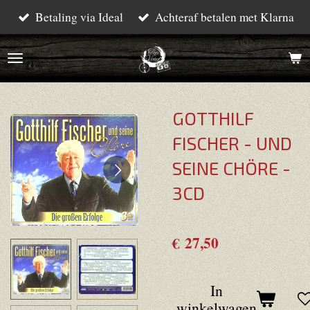
Betaling via Ideal
Achteraf betalen met Klarna
Ga
direct
naar
de
hoofdinhoud
GOTTHILF
FISCHER - UND
SEINE CHÖRE -
3CD
€ 27,50
In
winkelwagen