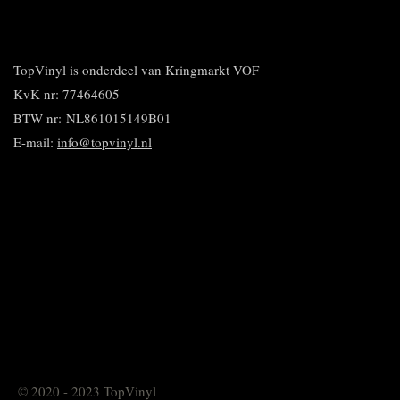
e
e
h
i
e
l
e
a
n
l
e
l
r
n
e
n
e
e
n
n
TopVinyl is onderdeel van Kringmarkt VOF
KvK nr: 77464605
BTW nr:
NL861015149B01
E-mail:
info@topvinyl.nl
© 2020 - 2023 TopVinyl