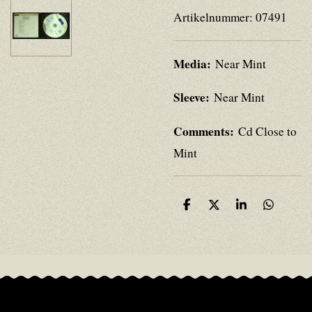
Artikelnummer:
07491
Media:
Near Mint
Sleeve:
Near Mint
Comments:
Cd Close to
Mint
D
D
S
D
e
e
h
e
l
e
a
l
e
l
r
e
n
e
n