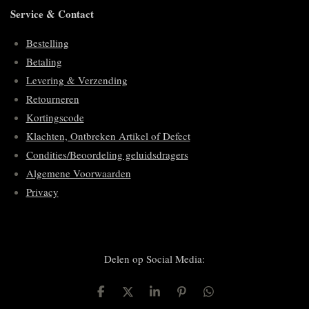
Service & Contact
Bestelling
Betaling
Levering & Verzending
Retourneren
Kortingscode
Klachten, Ontbreken Artikel of Defect
Condities/Beoordeling geluidsdragers
Algemene Voorwaarden
Privacy
Delen op Social Media:
D
D
S
P
D