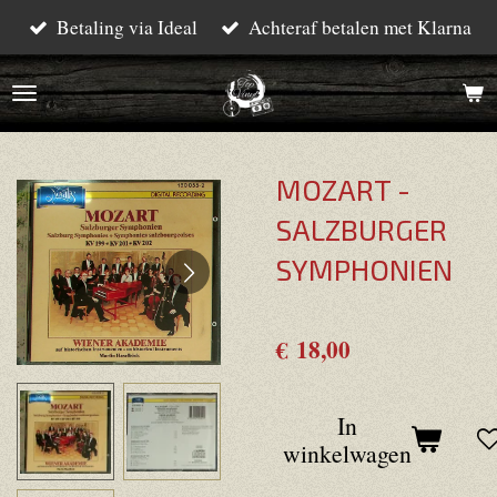
Betaling via Ideal
Achteraf betalen met Klarna
Ga
direct
naar
de
hoofdinhoud
MOZART -
SALZBURGER
SYMPHONIEN
€ 18,00
In
winkelwagen