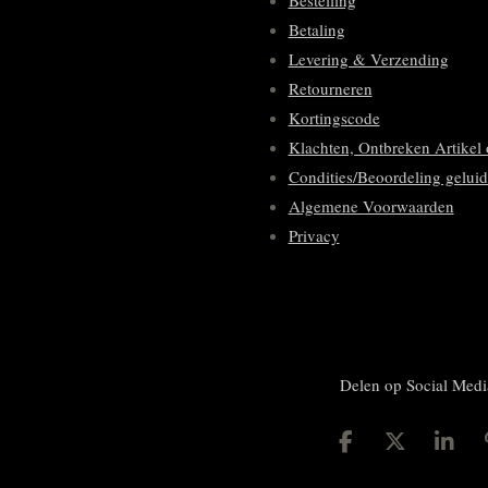
Bestelling
Betaling
Levering & Verzending
Retourneren
Kortingscode
Klachten, Ontbreken Artikel 
Condities/Beoordeling geluid
Algemene Voorwaarden
Privacy
Delen op Social Medi
D
D
S
e
e
h