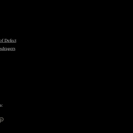
of Defect
sdragers
a:
P
i