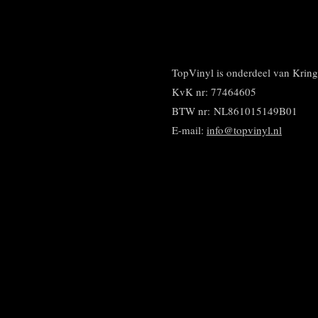
l
e
a
e
l
r
n
e
TopVinyl is onderdeel van Kri
KvK nr: 77464605
BTW nr:
NL861015149B01
E-mail:
info@topvinyl.nl