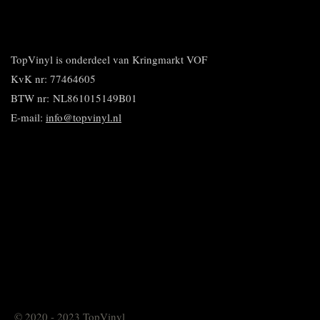
e
e
h
i
e
l
e
a
n
l
e
l
r
n
e
n
e
e
n
n
TopVinyl is onderdeel van Kringmarkt VOF
KvK nr: 77464605
BTW nr:
NL861015149B01
E-mail:
info@topvinyl.nl
© 2020 - 2023 TopVinyl