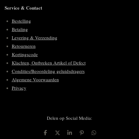
Service & Contact
Bestelling
Betaling
Levering & Verzending
Retourneren
Kortingscode
Klachten, Ontbreken Artikel of Defect
Condities/Beoordeling geluidsdragers
Algemene Voorwaarden
Privacy
Delen op Social Media:
D
D
S
P
D