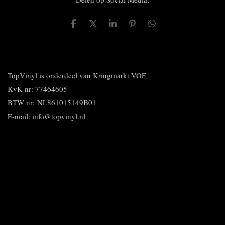
D
D
S
P
D
e
e
h
i
e
l
e
a
n
l
e
l
r
n
e
n
e
e
n
n
TopVinyl is onderdeel van Kringmarkt VOF
KvK nr: 77464605
BTW nr:
NL861015149B01
E-mail:
info@topvinyl.nl