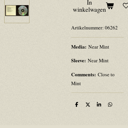
In
winkelwagen
Artikelnummer:
06262
Media:
Near Mint
Sleeve:
Near Mint
Comments:
Close to
Mint
D
D
S
D
e
e
h
e
l
e
a
l
e
l
r
e
n
e
n