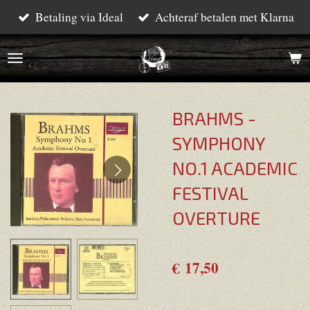
Betaling via Ideal
Achteraf betalen met Klarna
Ga
direct
naar
de
hoofdinhoud
BRAHMS -
SYMPHONY
NO.1 ACADEMIC
FESTIVAL
OVERTURE
€ 17,50