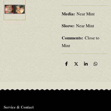
Media:
Near Mint
Sleeve:
Near Mint
Comments:
Close to
Mint
D
D
S
D
e
e
h
e
l
e
a
l
e
l
r
e
n
e
n
Service & Contact