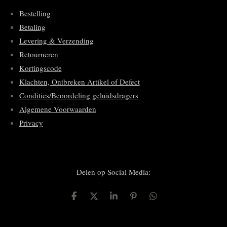
Bestelling
Betaling
Levering & Verzending
Retourneren
Kortingscode
Klachten, Ontbreken Artikel of Defect
Condities/Beoordeling geluidsdragers
Algemene Voorwaarden
Privacy
Delen op Social Media:
D
D
S
P
D
e
e
h
i
e
l
e
a
n
l