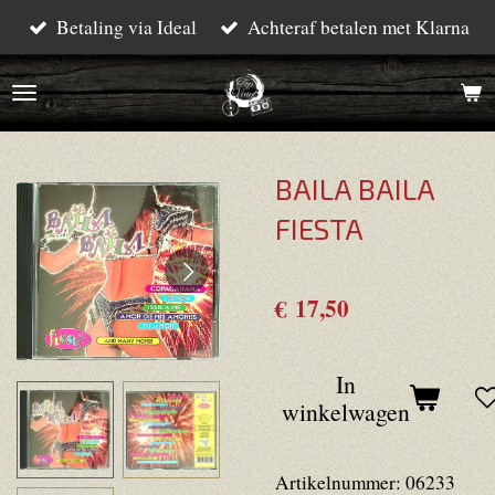
Betaling via Ideal
Achteraf betalen met Klarna
Ga
direct
naar
de
hoofdinhoud
BAILA BAILA
FIESTA
€ 17,50
In
winkelwagen
Artikelnummer:
06233