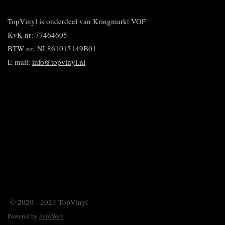
e
l
r
n
e
n
e
e
n
n
TopVinyl is onderdeel van Kringmarkt VOF
KvK nr: 77464605
BTW nr:
NL861015149B01
E-mail:
info@topvinyl.nl
© 2020 - 2023 TopVinyl
Powered by
JouwWeb