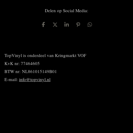
Delen op Social Media:
D
D
S
P
D
e
e
h
i
e
l
e
a
n
l
e
l
r
n
e
n
e
e
n
n
TopVinyl is onderdeel van Kringmarkt VOF
KvK nr: 77464605
BTW nr:
NL861015149B01
E-mail:
info@topvinyl.nl