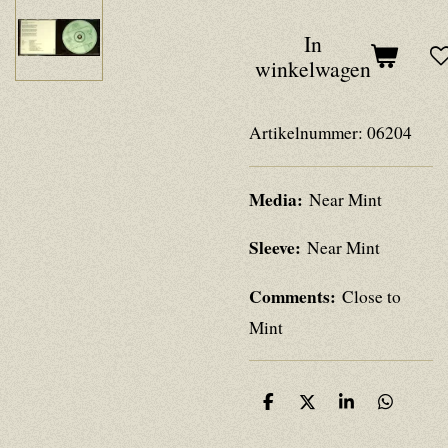
In
winkelwagen
Artikelnummer:
06204
Media:
Near Mint
Sleeve:
Near Mint
Comments:
Close to
Mint
D
D
S
D
e
e
h
e
l
e
a
l