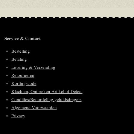
e
l
r
e
n
e
n
Service & Contact
Bestelling
Betaling
Levering & Verzending
Retourneren
Kortingscode
Klachten, Ontbreken Artikel of Defect
Condities/Beoordeling geluidsdragers
Algemene Voorwaarden
Privacy