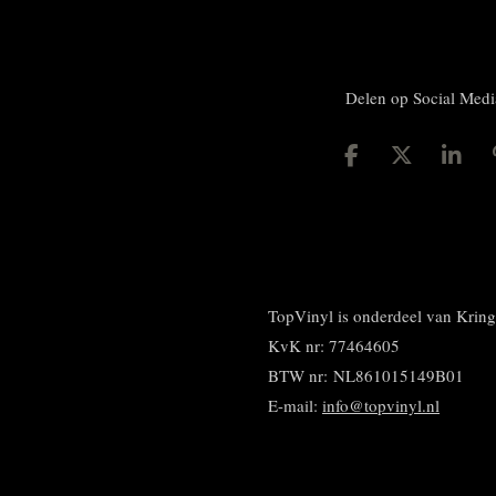
Delen op Social Medi
D
D
S
e
e
h
l
e
a
e
l
r
n
e
TopVinyl is onderdeel van Kri
KvK nr: 77464605
BTW nr:
NL861015149B01
E-mail:
info@topvinyl.nl