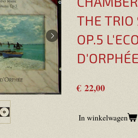
CHAMBER
THE TRIO
OP.5 L'EC
D'ORPHÉ
€ 22,00
In winkelwagen