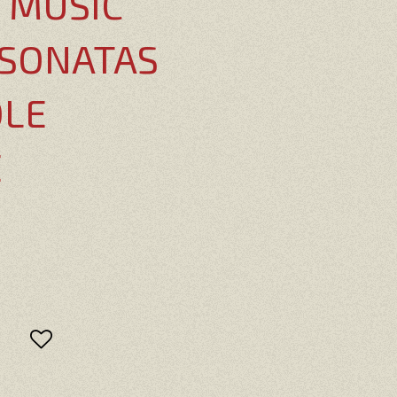
 MUSIC
 SONATAS
OLE
E