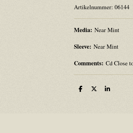
Artikelnummer:
06144
Media:
Near Mint
Sleeve:
Near Mint
Comments:
Cd Close t
D
D
S
e
e
h
l
e
a
e
l
r
n
e