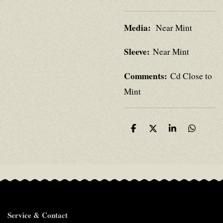
Media:
Near Mint
Sleeve:
Near Mint
Comments:
Cd Close to
Mint
D
D
S
D
e
e
h
e
l
e
a
l
e
l
r
e
n
e
n
Service & Contact