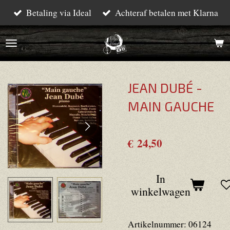
Betaling via Ideal
Achteraf betalen met Klarna
Ga
direct
naar
de
hoofdinhoud
JEAN DUBÉ -
MAIN GAUCHE
€ 24,50
In
winkelwagen
Artikelnummer:
06124