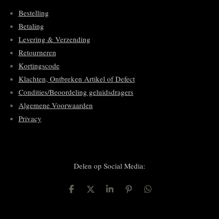
Bestelling
Betaling
Levering & Verzending
Retourneren
Kortingscode
Klachten, Ontbreken Artikel of Defect
Condities/Beoordeling geluidsdragers
Algemene Voorwaarden
Privacy
Delen op Social Media:
D
D
S
P
D
e
e
h
i
e
l
e
a
n
l