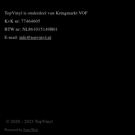
e
l
r
n
e
n
e
e
n
n
TopVinyl is onderdeel van Kringmarkt VOF
KvK nr: 77464605
BTW nr:
NL861015149B01
E-mail:
info@topvinyl.nl
© 2020 - 2023 TopVinyl
Powered by
JouwWeb