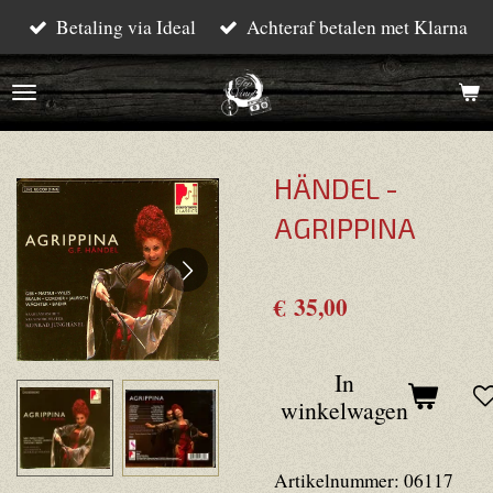
Betaling via Ideal
Achteraf betalen met Klarna
Ga
direct
naar
de
hoofdinhoud
HÄNDEL -
AGRIPPINA
€ 35,00
In
winkelwagen
Artikelnummer:
06117