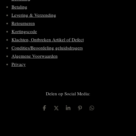
Betaling
Levering & Verzending
Retourneren
Kortingscode
Klachten, Ontbreken Artikel of Defect
Condities/Beoordeling geluidsdragers
Algemene Voorwaarden
Privacy
Delen op Social Media:
D
D
S
P
D
e
e
h
i
e
l
e
a
n
l
e
l
r
n
e
n
e
e
n