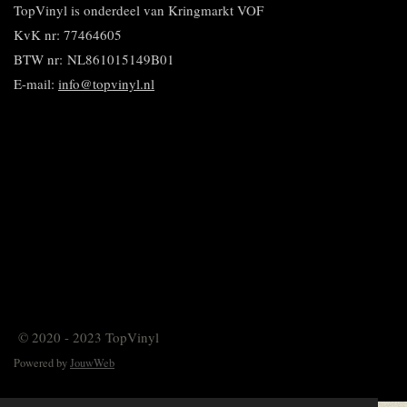
n
TopVinyl is onderdeel van Kringmarkt VOF
KvK nr: 77464605
BTW nr:
NL861015149B01
E-mail:
info@topvinyl.nl
© 2020 - 2023 TopVinyl
Powered by
JouwWeb