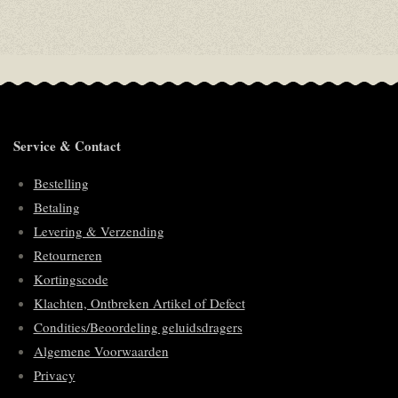
e
e
h
e
l
e
a
l
e
l
r
e
n
e
n
Service & Contact
Bestelling
Betaling
Levering & Verzending
Retourneren
Kortingscode
Klachten, Ontbreken Artikel of Defect
Condities/Beoordeling geluidsdragers
Algemene Voorwaarden
Privacy