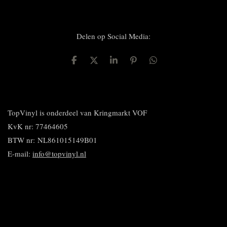
Delen op Social Media:
D
D
S
P
D
e
e
h
i
e
l
e
a
n
l
e
l
r
n
e
n
e
e
n
n
TopVinyl is onderdeel van Kringmarkt VOF
KvK nr: 77464605
BTW nr:
NL861015149B01
E-mail:
info@topvinyl.nl