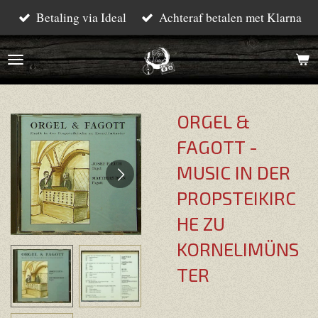
Betaling via Ideal
Achteraf betalen met Klarna
Ga
direct
naar
de
hoofdinhoud
ORGEL &
FAGOTT -
MUSIC IN DER
PROPSTEIKIRC
HE ZU
KORNELIMÜNS
TER