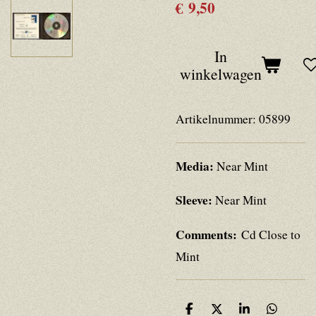
€ 9,50
In
winkelwagen
Artikelnummer:
05899
Media:
Near Mint
Sleeve:
Near Mint
Comments:
Cd Close to
Mint
D
D
S
D