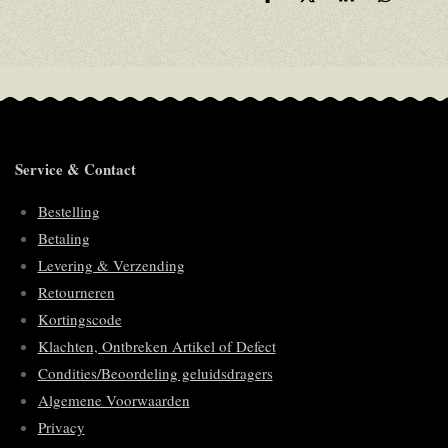
D
D
S
D
e
e
h
e
l
e
a
l
e
l
r
e
n
e
n
Service & Contact
Bestelling
Betaling
Levering & Verzending
Retourneren
Kortingscode
Klachten, Ontbreken Artikel of Defect
Condities/Beoordeling geluidsdragers
Algemene Voorwaarden
Privacy