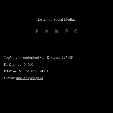
Delen op Social Media:
D
D
S
P
D
e
e
h
i
e
l
e
a
n
l
e
l
r
n
e
n
e
e
n
n
TopVinyl is onderdeel van Kringmarkt VOF
KvK nr: 77464605
BTW nr:
NL861015149B01
E-mail:
info@topvinyl.nl