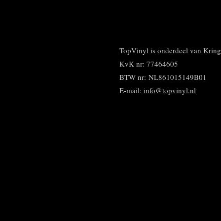
l
e
a
e
l
r
n
e
TopVinyl is onderdeel van Kri
KvK nr: 77464605
BTW nr:
NL861015149B01
E-mail:
info@topvinyl.nl