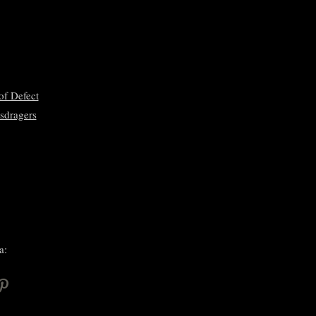
of Defect
sdragers
a:
P
i