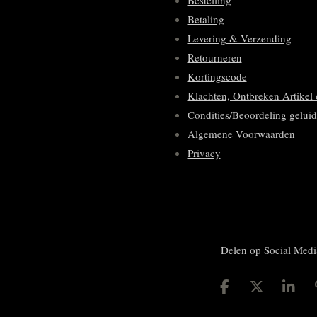
Bestelling
Betaling
Levering & Verzending
Retourneren
Kortingscode
Klachten, Ontbreken Artikel 
Condities/Beoordeling geluid
Algemene Voorwaarden
Privacy
Delen op Social Medi
D
D
S
e
e
h