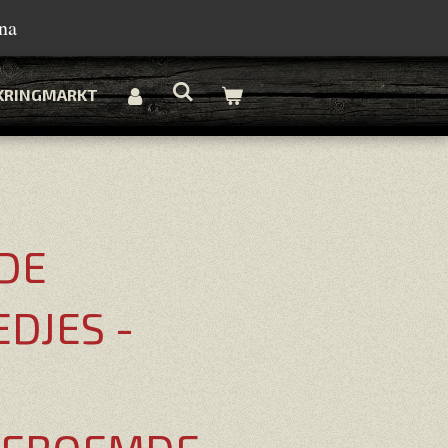
na
KRINGMARKT
DE
EDJES -