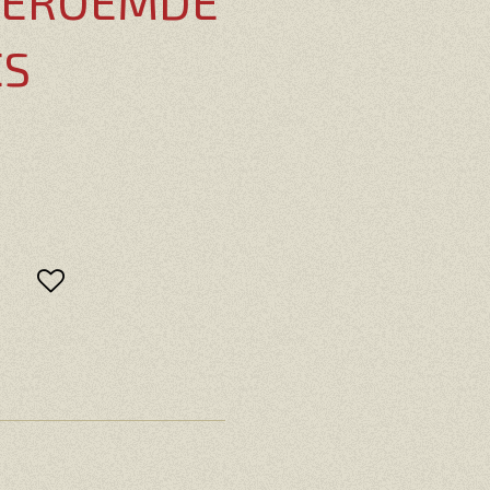
BEROEMDE
ES