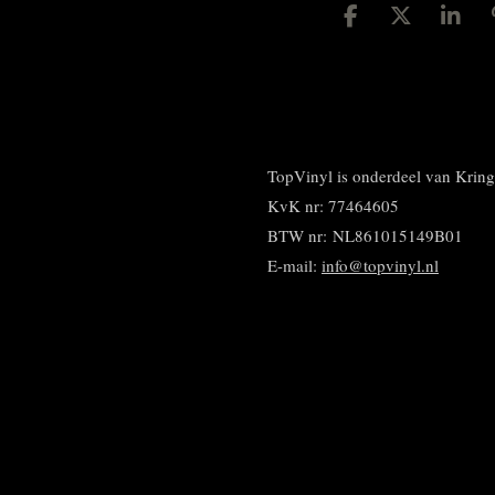
D
D
S
e
e
h
l
e
a
e
l
r
n
e
TopVinyl is onderdeel van Kri
KvK nr: 77464605
BTW nr:
NL861015149B01
E-mail:
info@topvinyl.nl