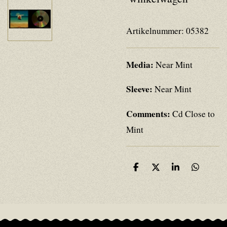
Artikelnummer:
05382
Media:
Near Mint
Sleeve:
Near Mint
Comments:
Cd Close to
Mint
D
D
S
D
e
e
h
e
l
e
a
l
e
l
r
e
n
e
n