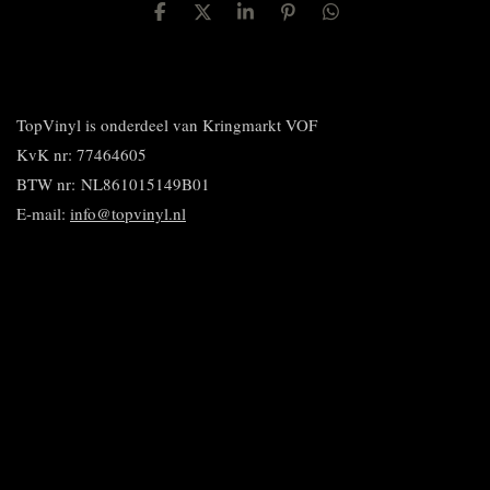
D
D
S
P
D
e
e
h
i
e
l
e
a
n
l
e
l
r
n
e
n
e
e
n
n
TopVinyl is onderdeel van Kringmarkt VOF
KvK nr: 77464605
BTW nr:
NL861015149B01
E-mail:
info@topvinyl.nl